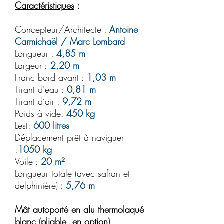
Caractéristiques
:
Concepteur/Architecte :
Antoine
Carmichaël / Marc Lombard
Longueur :
4,85 m
Largeur :
2,20 m
Franc bord avant :
1,03 m
Tirant d'eau :
0,81 m
Tirant d’air :
9,72 m
Poids à vide:
450 kg
Lest:
600 litres
Déplacement prêt à naviguer
:
1050 kg
Voile :
20 m²
Longueur totale (avec safran et
delphinière)
: 5,76 m
Mât autoporté en alu thermolaqué
blanc (pliable, en option),