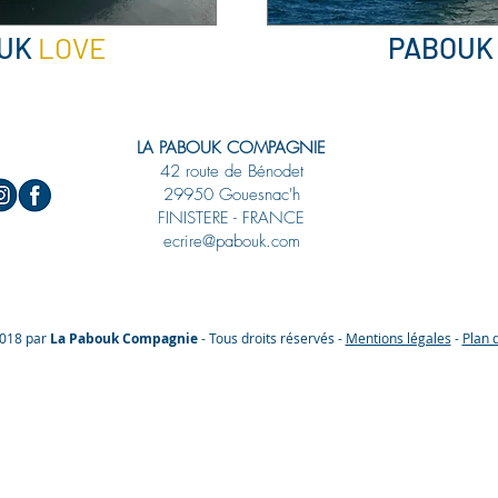
UK
LOVE
PABOUK
LA
PABOUK
COMPAGNIE
42 route de Bénodet
29950 Gouesnac'h
FINISTERE - FRANCE
ecrire@pabouk.com
018 par
La Pabouk Compagnie
- Tous droits réservés -
Mentions légales
-
Plan d