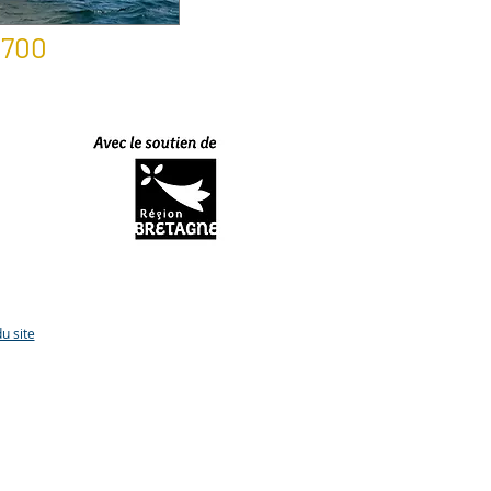
700
u site